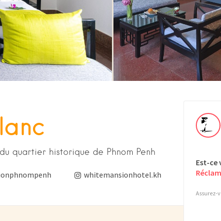
lanc
du quartier historique de Phnom Penh
Est-ce 
Réclam
ionphnompenh
whitemansionhotel.kh
Assurez-vo