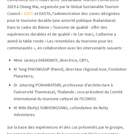
2019 à Chiang Mai, organisée par le Global Sustainable Tourism
Council –
GSTC
et DASTA, l'administration des zones désignées
pour le tourisme durable (une autorité publique thaïlandaise).
Dans le cadre du thème « Tourisme de qualité : offrir des
expériences durables et de qualité » le 1er mars, Catherine a
animé la table ronde « Les retombées du tourisme pour les
communautés », en collaboration avec les intervenants suivants :
Mme Jaranya DAENGNOY, directrice, CBT-I,
M. Tung PAKONGSUP (Panot), directeur régional Asie, Fondation
Planeterra,
Dr Jaturong POKHARATSIRI, professeur d'architecture à
l'université Thammasat, Thaïlande ; vice-président du Comité
international du tourisme culturel de l'ICOMOS.
M. Nithi (Nutty) SUBHONGSANG, cofondateur de Nutty
Adventures.
Sur la base des expériences et des cas présentés par le groupe,
les principales conclusions de la session ont été les suivantes :